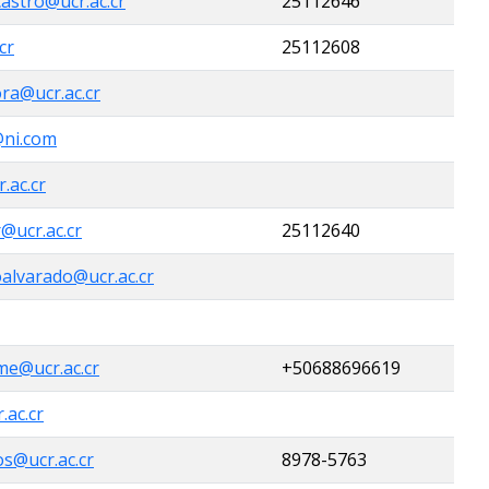
castro@ucr.ac.cr
25112646
cr
25112608
ra@ucr.ac.cr
@ni.com
.ac.cr
r@ucr.ac.cr
25112640
oalvarado@ucr.ac.cr
me@ucr.ac.cr
+50688696619
.ac.cr
os@ucr.ac.cr
8978-5763