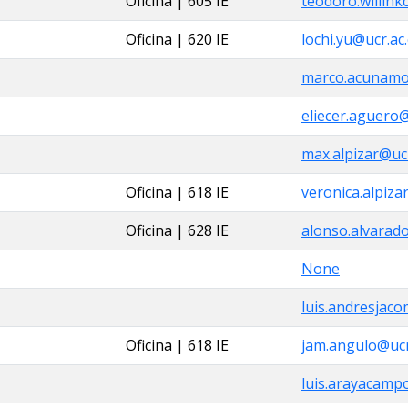
Oficina | 605 IE
teodoro.willink
Oficina | 620 IE
lochi.yu@ucr.ac.
marco.acunamo
eliecer.aguero
max.alpizar@ucr
Oficina | 618 IE
veronica.alpiza
Oficina | 628 IE
alonso.alvarad
None
luis.andresjaco
Oficina | 618 IE
jam.angulo@ucr
luis.arayacamp