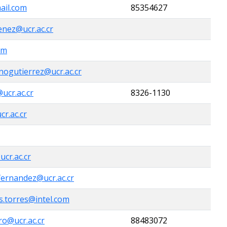
ail.com
85354627
enez@ucr.ac.cr
om
nogutierrez@ucr.ac.cr
@ucr.ac.cr
8326-1130
cr.ac.cr
ucr.ac.cr
fernandez@ucr.ac.cr
s.torres@intel.com
ero@ucr.ac.cr
88483072