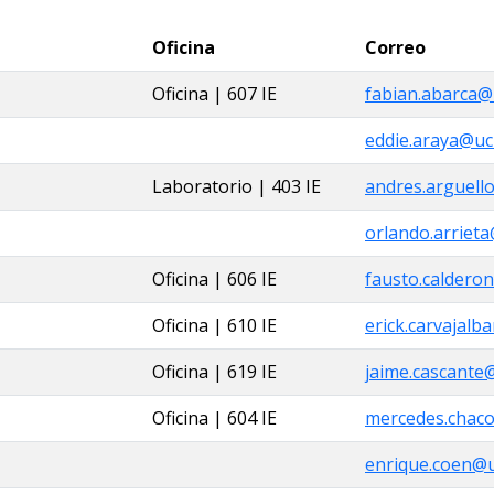
Oficina
Correo
Oficina | 607 IE
fabian.abarca@u
eddie.araya@ucr
Laboratorio | 403 IE
andres.arguello
orlando.arrieta
Oficina | 606 IE
fausto.calderon
Oficina | 610 IE
erick.carvajalb
Oficina | 619 IE
jaime.cascante@
Oficina | 604 IE
mercedes.chaco
enrique.coen@uc