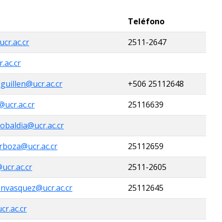
Teléfono
cr.ac.cr
2511-2647
.ac.cr
guillen@ucr.ac.cr
+506 25112648
@ucr.ac.cr
25116639
obaldia@ucr.ac.cr
arboza@ucr.ac.cr
25112659
ucr.ac.cr
2511-2605
nvasquez@ucr.ac.cr
25112645
r.ac.cr