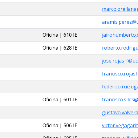
marco.orellanag
aramis.perez@uc
Oficina | 610 IE
jairohumberto.
Oficina | 628 IE
roberto.rodrig
jose.rojas_f@ucr
francisco.rojas
federico.ruizug
Oficina | 601 IE
francisco.siles@
gustavo.valverd
Oficina | 506 IE
victor.vegagari