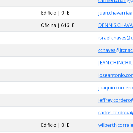
carmen.chang@u
Edificio | 0 IE
juan.chavarriaa
Oficina | 616 IE
DENNIS.CHAVAR
israel.chaves@u
cchaves@itcr.ac
JEAN.CHINCHIL
joseantonio.con
joaquin.cordero
jeffrey.cordero
carlos.cordoba@
Edificio | 0 IE
wilberth.corral