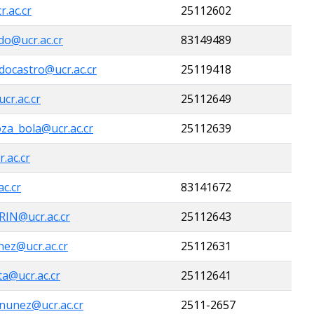
.ac.cr
25112602
do@ucr.ac.cr
83149489
docastro@ucr.ac.cr
25119418
cr.ac.cr
25112649
oza_bola@ucr.ac.cr
25112639
.ac.cr
ac.cr
83141672
IN@ucr.ac.cr
25112643
nez@ucr.ac.cr
25112631
a@ucr.ac.cr
25112641
nunez@ucr.ac.cr
2511-2657