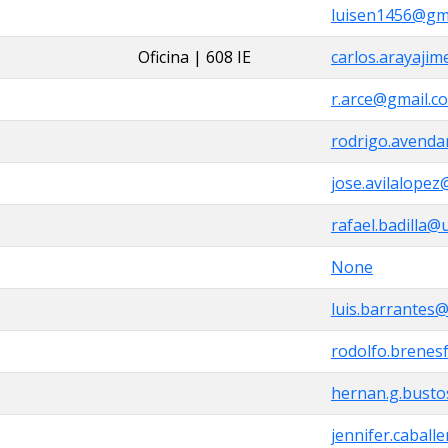
luisen1456@gm
Oficina | 608 IE
carlos.arayajim
r.arce@gmail.c
rodrigo.avenda
jose.avilalopez
rafael.badilla@u
None
luis.barrantes@
rodolfo.brenes
hernan.g.busto
jennifer.caball