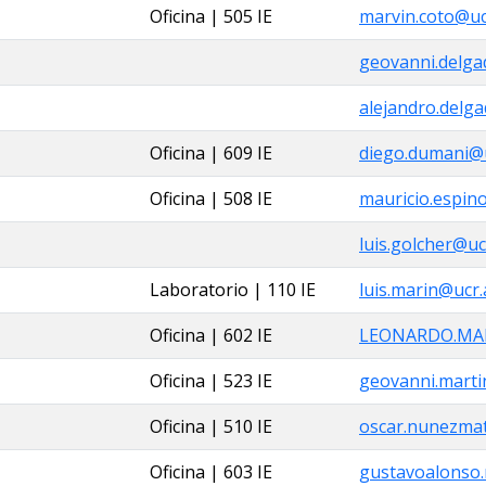
Oficina | 505 IE
marvin.coto@ucr
geovanni.delga
alejandro.delga
Oficina | 609 IE
diego.dumani@u
Oficina | 508 IE
mauricio.espin
luis.golcher@ucr
Laboratorio | 110 IE
luis.marin@ucr.
Oficina | 602 IE
LEONARDO.MAR
Oficina | 523 IE
geovanni.marti
Oficina | 510 IE
oscar.nunezmat
Oficina | 603 IE
gustavoalonso.