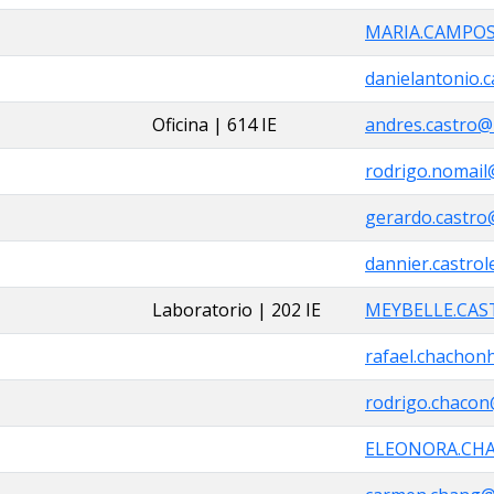
MARIA.CAMPOS
danielantonio.
Oficina | 614 IE
andres.castro@u
rodrigo.nomail@
gerardo.castro@
dannier.castrol
Laboratorio | 202 IE
MEYBELLE.CAST
rafael.chachonh
rodrigo.chacon@
ELEONORA.CHA